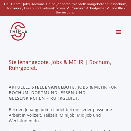
Zum
Call Center Jobs Bochum. Deine Jobbörse mit Stellenangeboten für Bochum,
Dortmund, Essen und Gelsenkirchen. ✔ Premium Arbeitgeber ✔ One Klick
Inhalt
Bewerbung.
springen
Stellenangebote, Jobs & MEHR | Bochum,
Ruhrgebiet.
AKTUELLE
STELLENANGEBOTE
, JOBS & MEHR FÜR
BOCHUM, DORTMUND, ESSEN UND
GELSENKIRCHEN – RUHRGEBIET.
Bei den Jobangeboten findet bei uns jeder passende
Arbeit in Vollzeit, Teilzeit, Minijob, Midijob und
Werkstudent:in.