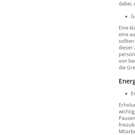
dabei,
G
Eine kl
eine a
sollten
dieser 
persön
von ber
die Gre
Energ
E
Erholu
wichti
Pausen
freizu
Mitarbe