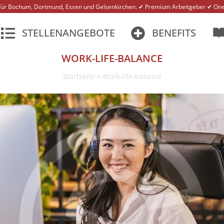
n für Bochum, Dortmund, Essen und Gelsenkirchen. ✔ Premium Arbeitgeber ✔ One
STELLENANGEBOTE
BENEFITS
WORK-LIFE-BALANCE
Startseite
»
Work-life-balance