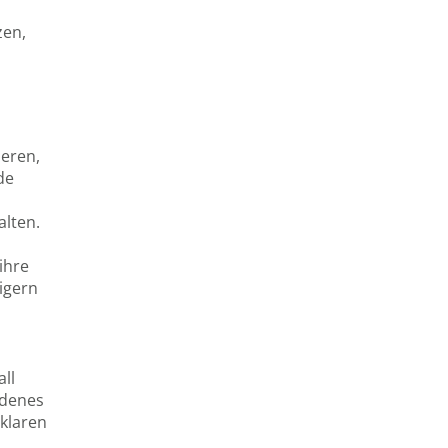
zen,
ieren,
de
alten.
ihre
igern
ll
edenes
 klaren