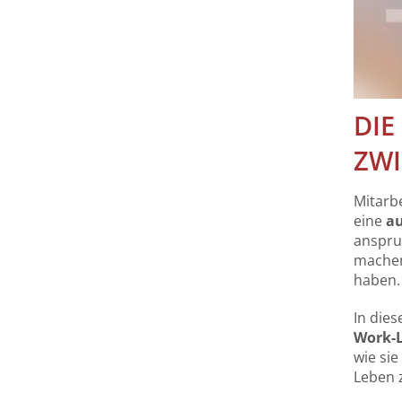
DIE
ZWI
Mitarbe
eine
a
anspru
machen
haben.
In die
Work-L
wie sie
Leben 