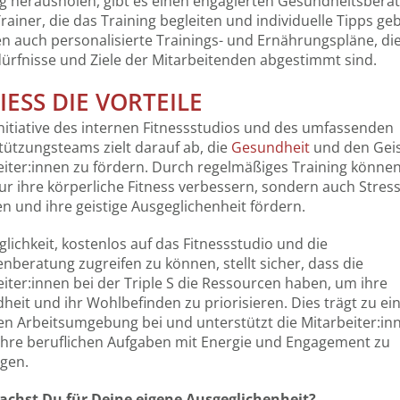
ng herausholen, gibt es einen engagierten Gesundheitsbera
rainer, die das Training begleiten und individuelle Tipps geb
en auch personalisierte Trainings- und Ernährungspläne, die
dürfnisse und Ziele der Mitarbeitenden abgestimmt sind.
ESS DIE VORTEILE
nitiative des internen Fitnessstudios und des umfassenden
tützungsteams zielt darauf ab, die
Gesundheit
und den Geis
eiter:innen zu fördern. Durch regelmäßiges Training können
ur ihre körperliche Fitness verbessern, sondern auch Stres
 und ihre geistige Ausgeglichenheit fördern.
lichkeit, kostenlos auf das Fitnessstudio und die
nberatung zugreifen zu können, stellt sicher, dass die
iter:innen bei der Triple S die Ressourcen haben, um ihre
eit und ihr Wohlbefinden zu priorisieren. Dies trägt zu ei
ven Arbeitsumgebung bei und unterstützt die Mitarbeiter:in
 ihre beruflichen Aufgaben mit Energie und Engagement zu
igen.
chst Du für Deine eigene Ausgeglichenheit?