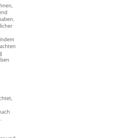
ihnen,
gend
haben.
licher
 Indem
 achten
g
eben
chtet,
 nach
.