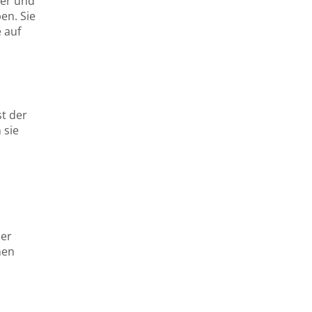
ter und
en. Sie
 auf
t der
 sie
s
ner
nen