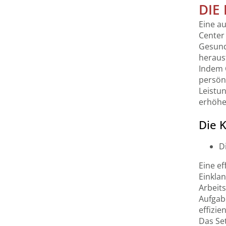
DIE
Eine au
Center
Gesundh
heraus
Indem 
persönl
Leistun
erhöhe
Die 
D
Eine ef
Einklan
Arbeits
Aufgabe
effizie
Das Set