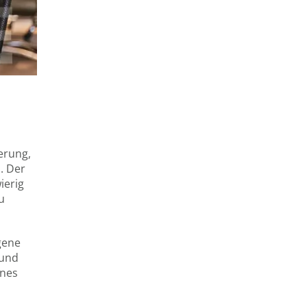
erung,
. Der
ierig
u
gene
 und
enes