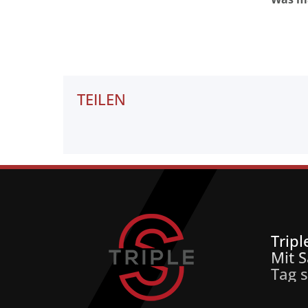
TEILEN
Trip
Mit S
Tag s