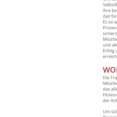
Selbstf
ihre be
Zeit fü
Es ist 
Prozess
sicherz
Mitarbe
und akt
Erfolg
erreich
WOH
Die Tri
Mitarbe
das all
Fitness
der Arb
Um sic