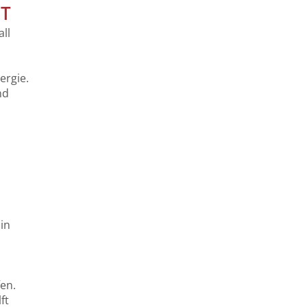
T
ll
ergie.
nd
in
fen.
ft