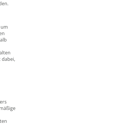
den.
, um
en
halb
alten
 dabei,
ers
lmäßige
ten