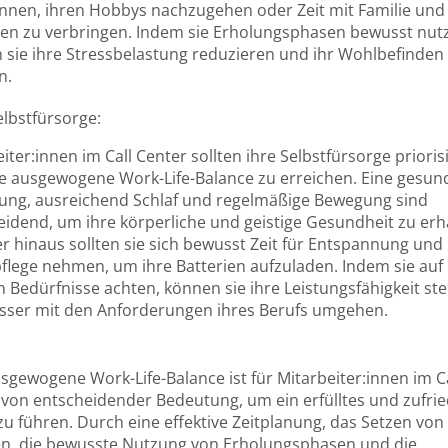
nnen, ihren Hobbys nachzugehen oder Zeit mit Familie und
en zu verbringen. Indem sie Erholungsphasen bewusst nut
 sie ihre Stressbelastung reduzieren und ihr Wohlbefinden
n.
elbstfürsorge:
iter:innen im Call Center sollten ihre Selbstfürsorge prioris
e ausgewogene Work-Life-Balance zu erreichen. Eine gesun
ung, ausreichend Schlaf und regelmäßige Bewegung sind
idend, um ihre körperliche und geistige Gesundheit zu erh
 hinaus sollten sie sich bewusst Zeit für Entspannung und
flege nehmen, um ihre Batterien aufzuladen. Indem sie auf 
 Bedürfnisse achten, können sie ihre Leistungsfähigkeit ste
sser mit den Anforderungen ihres Berufs umgehen.
sgewogene Work-Life-Balance ist für Mitarbeiter:innen im Ca
 von entscheidender Bedeutung, um ein erfülltes und zufri
u führen. Durch eine effektive Zeitplanung, das Setzen von
n, die bewusste Nutzung von Erholungsphasen und die