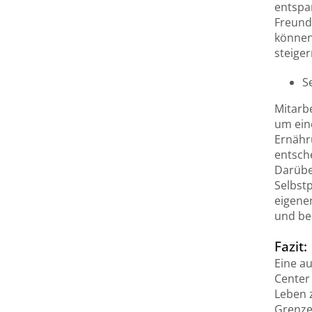
entspa
Freund
können
steiger
S
Mitarbe
um ein
Ernähr
entsche
Darüber
Selbstp
eigenen
und be
Fazit:
Eine au
Center
Leben z
Grenze