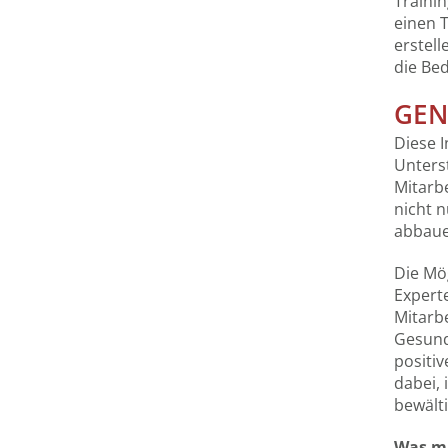
Traini
einen T
erstell
die Be
GENI
Diese I
Unters
Mitarb
nicht n
abbauen
Die Mög
Experte
Mitarbe
Gesundh
positi
dabei,
bewält
Was ma